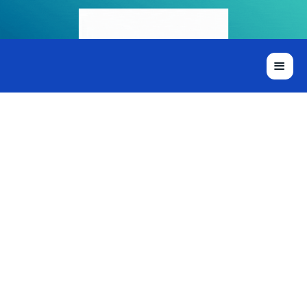
+200 cabinets et
+10000 BNC font
confiance à Ytems
Nos clients partagent leur expérience avec Ytems. Gain
de temps, simplicité d’usage, meilleure relation client…
Découvrez leurs retours concrets sur l’impact de notre