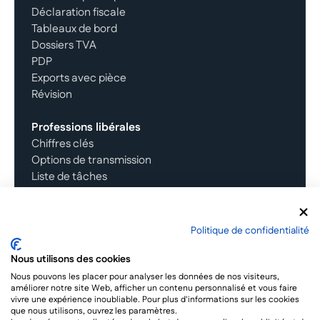
Déclaration fiscale
Tableaux de bord
Dossiers TVA
PDP
Exports avec pièce
Révision
Professions libérales
Chiffres clés
Options de transmission
Liste de tâches
Comptes
Facture électronqiue
Documents
Politique de confidentialité
Informations annexes
Nous utilisons des cookies
Nous pouvons les placer pour analyser les données de nos visiteurs,
améliorer notre site Web, afficher un contenu personnalisé et vous faire
Copyright
© 2026
Ytems.
vivre une expérience inoubliable. Pour plus d'informations sur les cookies
Mentions légales
que nous utilisons, ouvrez les paramètres.
Politique de confidentialité