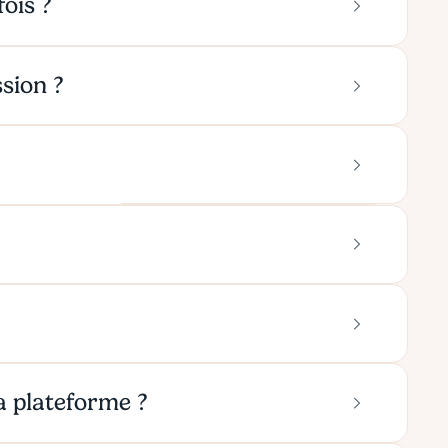
ois ?
ssion ?
a plateforme ?