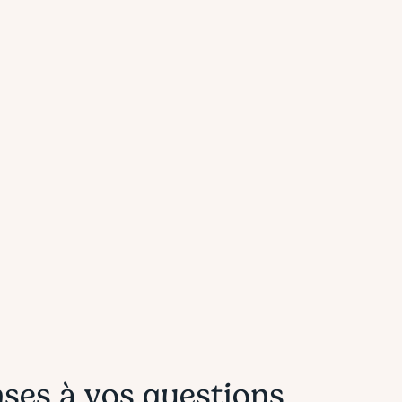
d’Ytems répond à 
questions
ue vous découvriez Ytems ou que vous l’utilisiez déjà au quotidie
tte page vous aide à trouver rapidement des réponses claires. V
avez toujours des questions ? Contactez-nous
ses à vos questions