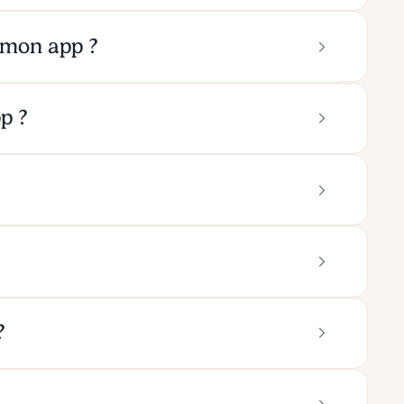
 mon app ?
p ?
?