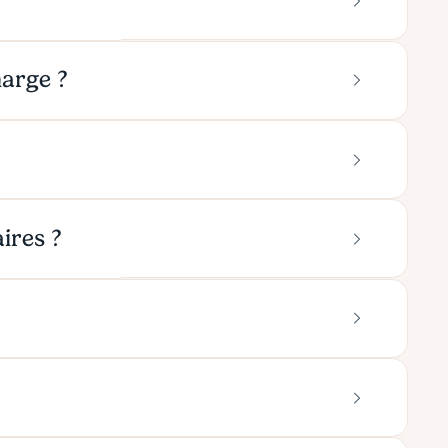
harge ?
ires ?
?