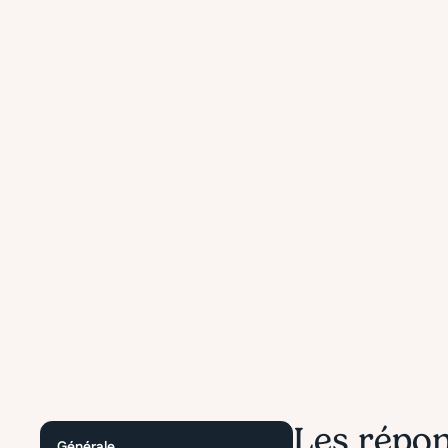
L’équipe 
Q
ce
Les répon
Générale