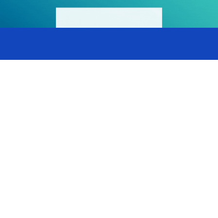
Tout savoir sur la
facturation électronique
pour les BNC !
Dès septembre 2026, vos clients BNC – même ceux dont
les prestations sont exonérées de TVA – devront avoir
choisi une Plateforme Agréée (PA).
Téléchargez LE document de référence pour préparer vos
BNC à la facturation électronique.